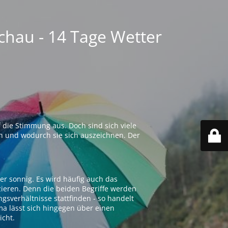
chau - 14 Tage Wetter
 die Stimmung aus. Doch sind sich viele
n und wodurch sie sich auszeichnen. Der
er sonnig. Es wird häufig auch das
zieren. Denn die beiden Begriffe werden
ngsverhältnisse stattfinden - so handelt
ima lässt sich hingegen über einen
icht.