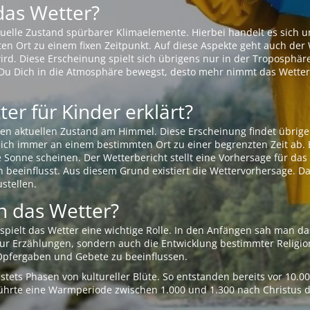
das Wetter?
aktuelle Zustand spürbarer Klimaelemente. Hierbei handelt es sich
Ort zu einem fixen Zeitpunkt. Auf diese Aspekte geht auch der W
rd. Diese Erscheinung spielt sich übrigens nur in der Troposphäre
Du Dich in die Atmosphäre bewegst, desto mehr nimmt das Wetter
er für Kinder erklärt?
en aktuellen Zustand am Himmel. Diese Erscheinung findet übrige
 sich immer an einem bestimmten Ort zu einer begrenzten Zeit ab. 
e Sonne scheinen. Der Wetterbericht stellt eine Vorhersage für d
en beeinflusst. Aus diesem Grund existiert die Wettervorhersage. D
stellen.
 das Wetter?
pielt das Wetter eine wichtige Rolle. In den Anfängen sah man da
 nur Erzählungen, sondern auch die Entwicklung bestimmter Relig
pfergaben und Gebete zu beeinflussen.
tets Phasen von kultureller Blüte. So entstanden bereits vor 10.
r führte eine Warmperiode zwischen 1.000 und 1.300 nach Christus