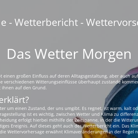
 - Wetterbericht - Wettervors
Das Wetter Morgen
einen großen Einfluss auf deren Alltagsgestaltung, aber auch auf
die verschiedenen Witterungseinflüsse überhaupt zustande komme
t ihnen auf den Grund.
erklärt?
ter um einen Zustand, der uns umgibt. Es regnet, ist warm, kalt od
agestellung ist es wichtig, zwischen Wetter und Klima zu differen
eidung erfolgt hierbei mithilfe der Zeitspanne, in der die Witteru
tiges Ereignis. Auf dieses geht auch der Wetterbericht ein. Das Kl
die Wettervorhersage erwähnt Klimaveränderungen in der Regel n