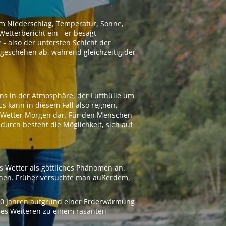
 um Niederschlag, Temperatur, Sonne,
etterbericht ein - er besagt
 - also der untersten Schicht der
geschehen ab, während gleichzeitig der
ns in der Atmosphäre, der Lufthülle um
Es kann in diesem Fall also regnen,
as Wetter Morgen dar. Für den Menschen
adurch besteht die Möglichkeit, sich auf
s Wetter als göttliches Phänomen an.
ionen. Früher versuchte man außerdem,
000 Jahren aufgrund einer Erderwärmung
 des Weiteren zu einem rasanten