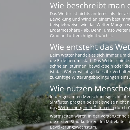
Wie beschreibt man 
Das Wetter ist nichts anderes, als der 
Bewölkung und Wind an einem bestimmten 
beispielsweise, wie das Wetter Morgen wi
Erdatmosphäre - ab. Denn: umso weiter 
Grad an Luftfeuchtigkeit wächst.
Wie entsteht das Wett
Beim Wetter handelt es sich immer um d
die Erde herum, statt. Das Wetter spielt
schneien, stürmen, bewölkt sein oder di
ist das Wetter wichtig, da es ihr Verhalt
zukünftige Witterungsbedingungen einzu
Wie nutzen Menschen
In der gesamten Menschheitsgeschichte s
Sintfluten prägten beispielsweise nicht
das
Wetter morgen in Österreich
durch O
Warmzeiten waren in der Vergangenheit s
die ersten Stadtkulturen. Im Mittelalte
Bevölkerungswachstum.